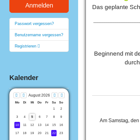
Anmelden
Das geplante Schi
_____________________
Passwort vergessen?
Benutzername vergessen?
Registrieren
Beginnend mit de
durch
Kalender
August 2026
Mo
Di
Mi
Do
Fr
Sa
So
1
2
3
4
5
6
7
8
9
Am Samstag, den 2
10
11
12
13
14
15
16
17
18
19
20
21
22
23