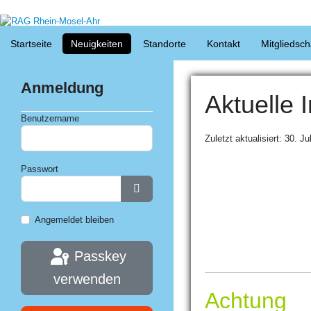
Jahr
Monat
Monat
Jahr
Startseite
Neuigkeiten
Standorte
Kontakt
Mitgliedsch
Anmeldung
Aktuelle 
Benutzername
Zuletzt aktualisiert: 30. Ju
Passwort
Passwort anzeigen
Angemeldet bleiben
Passkey
verwenden
Achtung