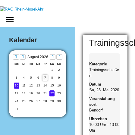
Jahr
Monat
Monat
Jahr
Kalender
Trainingssc
August 2026
Kategorie
Mo
Di
Mi
Do
Fr
Sa
So
Trainingsschieße
1
2
n
3
4
5
6
7
8
9
Datum
10
11
12
13
14
15
16
Sa, 23. Mai 2026
17
18
19
20
21
22
23
Veranstaltung
24
25
26
27
28
29
30
sort
31
Bendorf
Uhrzeiten
10:00 Uhr - 13:00
Uhr